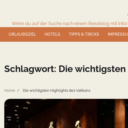
Skip
to
content
Wenn du auf der Suche nach einem Reiseblog mit Informat
URLAUBSZIEL
HOTELS
TIPPS & TRICKS
IMPRESS
Schlagwort:
Die wichtigsten
Home
Die wichtigsten Highlights des Vatikans