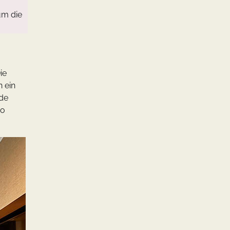
um die
ie
 ein
nde
ro