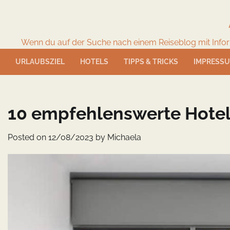
Skip
to
content
Wenn du auf der Suche nach einem Reiseblog mit Informat
URLAUBSZIEL
HOTELS
TIPPS & TRICKS
IMPRESS
10 empfehlenswerte Hotel
Posted on
12/08/2023
by
Michaela