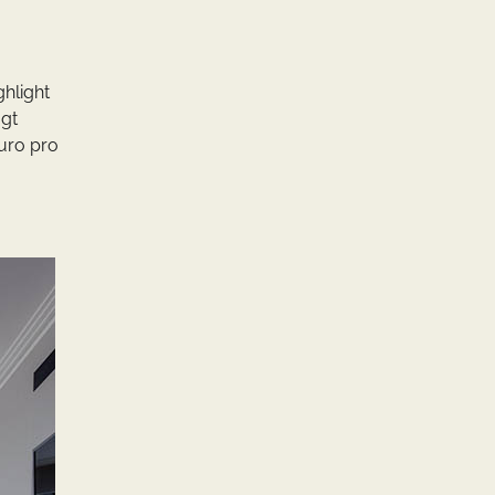
ghlight
ügt
uro pro