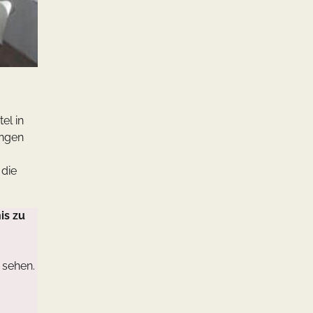
el in
ungen
 die
is zu
 sehen.