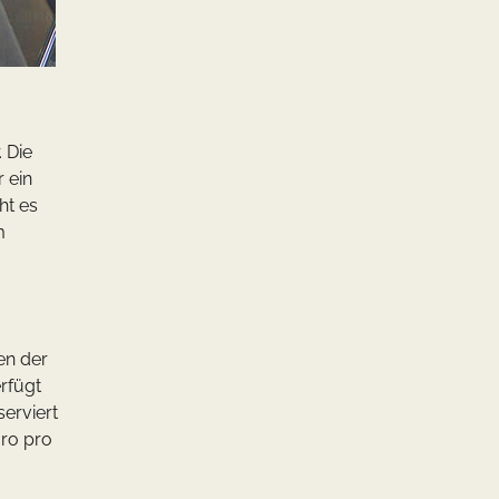
 Die
 ein
ht es
m
en der
rfügt
serviert
uro pro