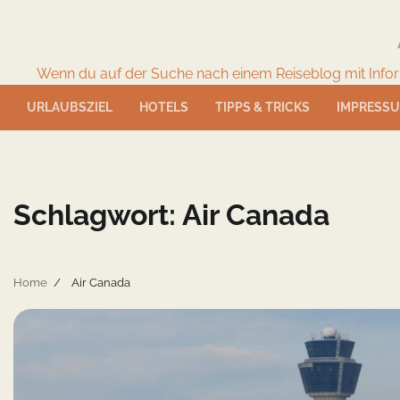
Skip
to
content
Wenn du auf der Suche nach einem Reiseblog mit Informat
URLAUBSZIEL
HOTELS
TIPPS & TRICKS
IMPRESS
Schlagwort:
Air Canada
Home
Air Canada