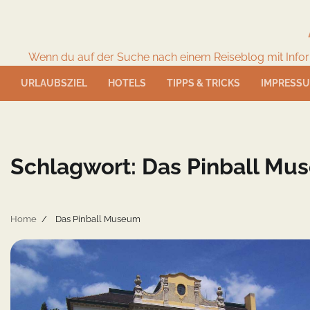
Skip
to
content
Wenn du auf der Suche nach einem Reiseblog mit Informat
URLAUBSZIEL
HOTELS
TIPPS & TRICKS
IMPRESS
Schlagwort:
Das Pinball Mu
Home
Das Pinball Museum