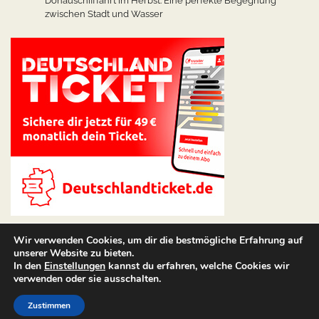
Donauschifffahrt im Herbst: Eine perfekte Begegnung
zwischen Stadt und Wasser
Wir verwenden Cookies, um dir die bestmögliche Erfahrung auf
unserer Website zu bieten.
In den
Einstellungen
kannst du erfahren, welche Cookies wir
verwenden oder sie ausschalten.
Copyright © 2026
Angebote Hotel
Theme: Web Blog By
Zustimmen
Adore Themes
.