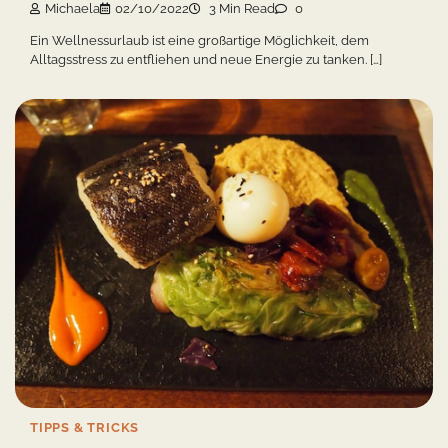
Michaela
02/10/2022
3 Min Read
0
Ein Wellnessurlaub ist eine großartige Möglichkeit, dem
Alltagsstress zu entfliehen und neue Energie zu tanken. […]
TIPPS & TRICKS