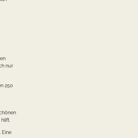
ben
ch nur
en 250
schönen
ilft.
 Eine