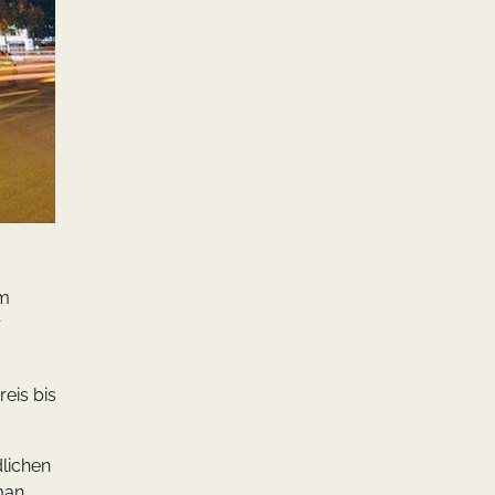
em
r
eis bis
lichen
man