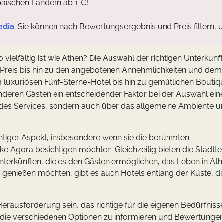
päischen Ländern ab 1 €!
edia
. Sie können nach Bewertungsergebnis und Preis filtern, 
 vielfältig ist wie Athen? Die Auswahl der richtigen Unterkunf
 Preis bis hin zu den angebotenen Annehmlichkeiten und dem
vom luxuriösen Fünf-Sterne-Hotel bis hin zu gemütlichen Boutiq
nderen Gästen ein entscheidender Faktor bei der Auswahl ein
ät des Services, sondern auch über das allgemeine Ambiente 
wichtiger Aspekt, insbesondere wenn sie die berühmten
e Agora besichtigen möchten. Gleichzeitig bieten die Stadtte
nterkünften, die es den Gästen ermöglichen, das Leben in At
e genießen möchten, gibt es auch Hotels entlang der Küste, d
 Herausforderung sein, das richtige für die eigenen Bedürfnis
er die verschiedenen Optionen zu informieren und Bewertunge