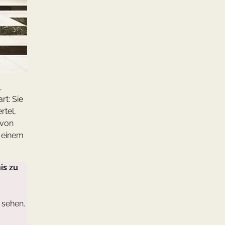
,
rt: Sie
rtel,
 von
u einem
is zu
 sehen.