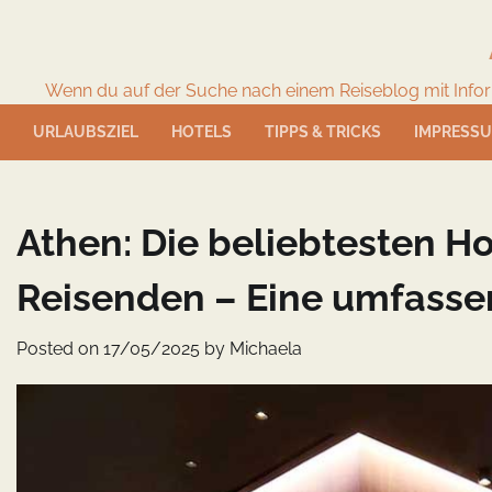
Skip
to
content
Wenn du auf der Suche nach einem Reiseblog mit Informat
URLAUBSZIEL
HOTELS
TIPPS & TRICKS
IMPRESS
Athen: Die beliebtesten Ho
Reisenden – Eine umfasse
Posted on
17/05/2025
by
Michaela