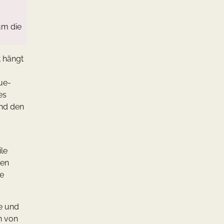
um die
t hängt
ue-
es
und den
ile
hen
ie
se und
n von