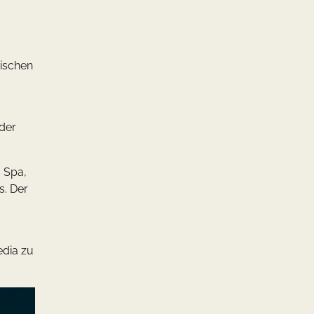
ischen
der
s Spa,
s. Der
edia zu