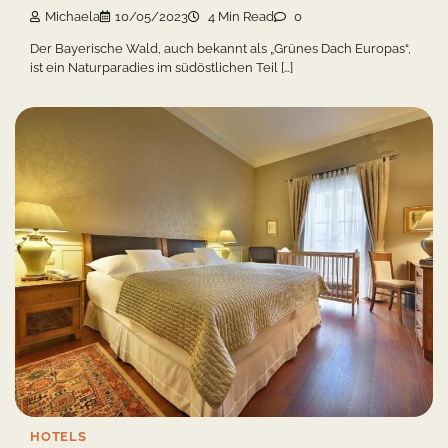
Michaela
10/05/2023
4 Min Read
0
Der Bayerische Wald, auch bekannt als „Grünes Dach Europas“,
ist ein Naturparadies im südöstlichen Teil […]
HOTELS