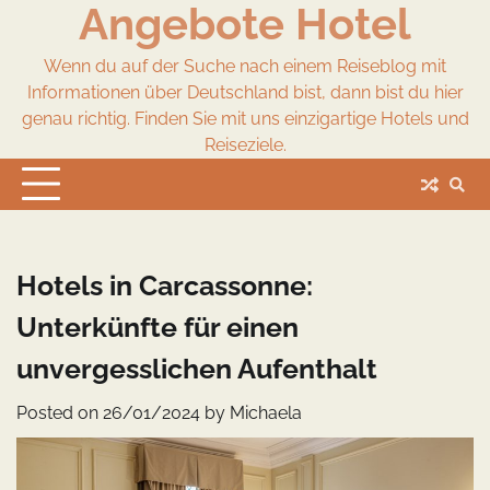
Angebote Hotel
Skip
to
content
Wenn du auf der Suche nach einem Reiseblog mit
Informationen über Deutschland bist, dann bist du hier
genau richtig. Finden Sie mit uns einzigartige Hotels und
Reiseziele.
Hotels in Carcassonne:
Unterkünfte für einen
unvergesslichen Aufenthalt
Posted on
26/01/2024
by
Michaela