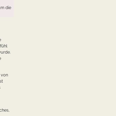
um die
e
fühl
wurde.
e
l von
st
s
ches,