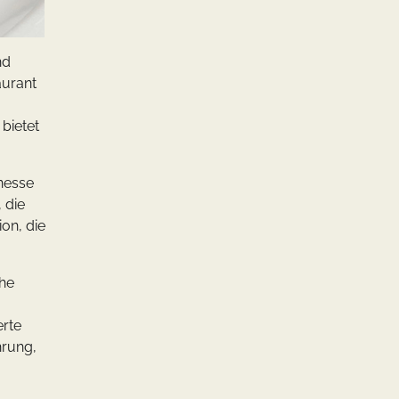
nd
aurant
bietet
inesse
 die
ion, die
che
erte
hrung,