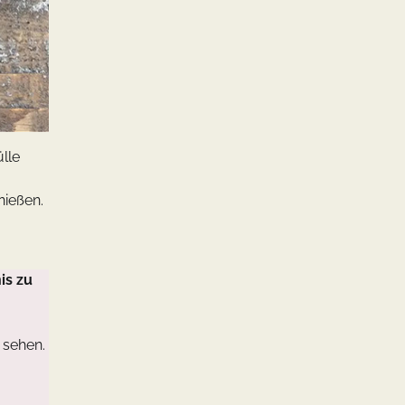
ülle
nießen.
is zu
 sehen.