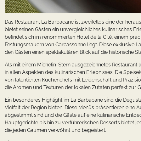
Das Restaurant La Barbacane ist zweifellos eine der her
bietet seinen Gästen ein unvergleichliches kulinarisches E
befindet sich im renommierten Hotel de la Cité, einem pra
Festungsmauern von Carcassonne liegt. Diese exklusive L
den Gästen einen spektakulären Blick auf die historische St
Als mit einem Michelin-Stern ausgezeichnetes Restaurant l
in allen Aspekten des kulinarischen Erlebnisses. Die Speise
von talentierten Küchenchefs mit Leidenschaft und Präzision
die Aromen und Texturen der lokalen Zutaten perfekt zur Ge
Ein besonderes Highlight im La Barbacane sind die Degusta
Vielfalt der Region bieten. Diese Menüs präsentieren eine A
abgestimmt sind und die Gäste auf eine kulinarische Entde
Hauptgerichte bis hin zu verführerischen Desserts bietet 
die jeden Gaumen verwöhnt und begeistert.