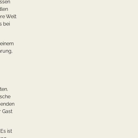
Essen
dlen
ere Welt
s bei
 seinem
hrung,
ten.
ische
adenden
r Gast
Es ist