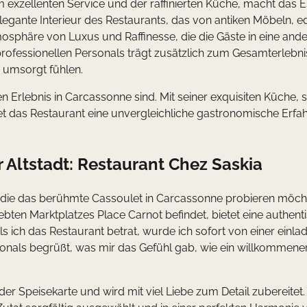
exzellenten Service und der raffinierten Küche, macht das 
egante Interieur des Restaurants, das von antiken Möbeln, e
tmosphäre von Luxus und Raffinesse, die die Gäste in eine and
rofessionellen Personals trägt zusätzlich zum Gesamterlebni
 umsorgt fühlen.
n Erlebnis in Carcassonne sind. Mit seiner exquisiten Küche,
et das Restaurant eine unvergleichliche gastronomische Erfa
r Altstadt: Restaurant Chez Saskia
le, die das berühmte Cassoulet in Carcassonne probieren möch
bten Marktplatzes Place Carnot befindet, bietet eine authent
 Als ich das Restaurant betrat, wurde ich sofort von einer einl
onals begrüßt, was mir das Gefühl gab, wie ein willkommene
er Speisekarte und wird mit viel Liebe zum Detail zubereitet. 