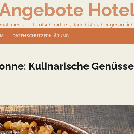
Angebote Hote
ionen über Deutschland bist, dann bist du hier genau richtig
UM
DATENSCHUTZERKLÄRUNG
onne: Kulinarische Genüsse