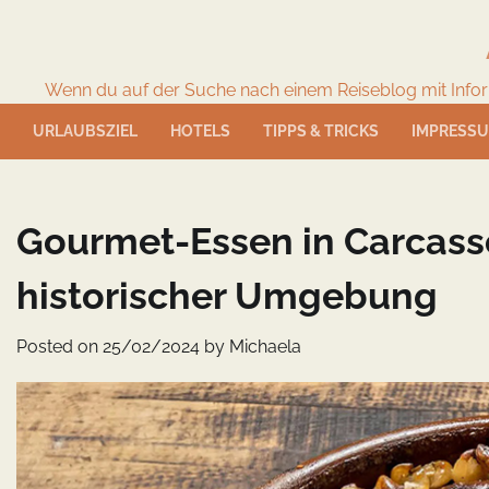
Skip
to
content
Wenn du auf der Suche nach einem Reiseblog mit Informat
URLAUBSZIEL
HOTELS
TIPPS & TRICKS
IMPRESS
Gourmet-Essen in Carcass
historischer Umgebung
Posted on
25/02/2024
by
Michaela