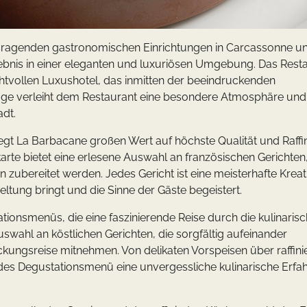
ausragenden gastronomischen Einrichtungen in Carcassonne u
rlebnis in einer eleganten und luxuriösen Umgebung. Das Rest
chtvollen Luxushotel, das inmitten der beeindruckenden
age verleiht dem Restaurant eine besondere Atmosphäre und 
adt.
egt La Barbacane großen Wert auf höchste Qualität und Raff
karte bietet eine erlesene Auswahl an französischen Gerichten,
 zubereitet werden. Jedes Gericht ist eine meisterhafte Kreat
ltung bringt und die Sinne der Gäste begeistert.
tionsmenüs, die eine faszinierende Reise durch die kulinaris
uswahl an köstlichen Gerichten, die sorgfältig aufeinander
ckungsreise mitnehmen. Von delikaten Vorspeisen über raffini
jedes Degustationsmenü eine unvergessliche kulinarische Erfa