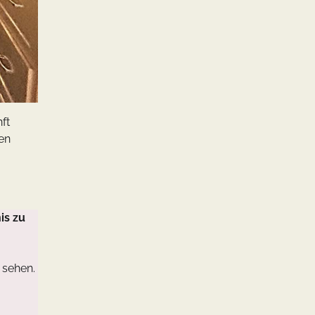
ft
en
is zu
 sehen.