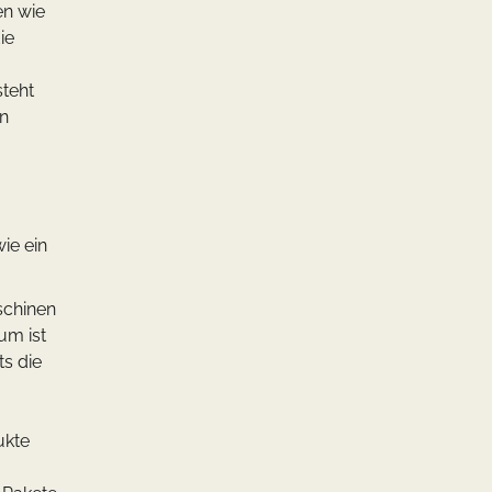
en wie
ie
teht
en
ie ein
schinen
um ist
ts die
ukte