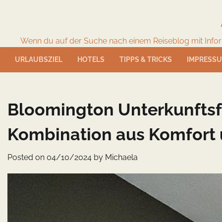
Skip
to
content
Wenn du auf der Suche nach einem Reiseblog mit Informat
URLAUBSZIEL
HOTELS
TIPPS & TRICKS
IMPRESS
Bloomington Unterkunftsfü
Kombination aus Komfort
Posted on
04/10/2024
by
Michaela