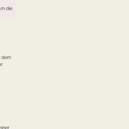
um die
it dem
ür
einer