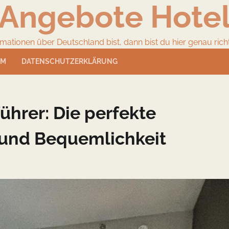
Angebote Hote
ionen über Deutschland bist, dann bist du hier genau richtig
UM
DATENSCHUTZERKLÄRUNG
hrer: Die perfekte
 und Bequemlichkeit