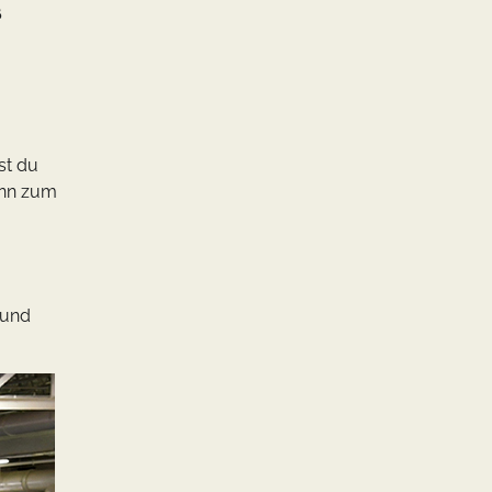
ß
st du
nn zum
 und