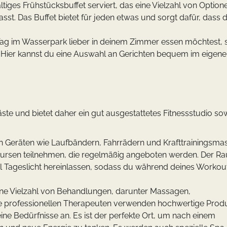
ltiges Frühstücksbuffet serviert, das eine Vielzahl von Option
sst. Das Buffet bietet für jeden etwas und sorgt dafür, dass d
ag im Wasserpark lieber in deinem Zimmer essen möchtest, s
 Hier kannst du eine Auswahl an Gerichten bequem im eigen
te und bietet daher ein gut ausgestattetes Fitnessstudio sow
en Geräten wie Laufbändern, Fahrrädern und Krafttrainingsma
kursen teilnehmen, die regelmäßig angeboten werden. Der Ra
iel Tageslicht hereinlassen, sodass du während deines Workou
ine Vielzahl von Behandlungen, darunter Massagen,
e professionellen Therapeuten verwenden hochwertige Prod
ne Bedürfnisse an. Es ist der perfekte Ort, um nach einem