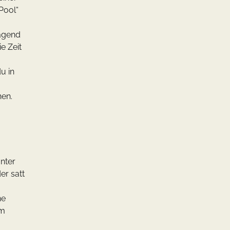
Pool“
ragend
e Zeit
u in
nen.
unter
er satt
ne
em