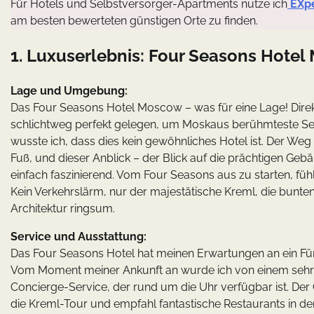
Für Hotels und Selbstversorger-Apartments nutze ich
EXp
am besten bewerteten günstigen Orte zu finden.
1. Luxuserlebnis: Four Seasons Hote
Lage und Umgebung:
Das Four Seasons Hotel Moscow – was für eine Lage! Direkt
schlichtweg perfekt gelegen, um Moskaus berühmteste Se
wusste ich, dass dies kein gewöhnliches Hotel ist. Der We
Fuß, und dieser Anblick – der Blick auf die prächtigen Ge
einfach faszinierend. Vom Four Seasons aus zu starten, fü
Kein Verkehrslärm, nur der majestätische Kreml, die bunt
Architektur ringsum.
Service und Ausstattung:
Das Four Seasons Hotel hat meinen Erwartungen an ein Fün
Vom Moment meiner Ankunft an wurde ich von einem sehr p
Concierge-Service, der rund um die Uhr verfügbar ist. Der C
die Kreml-Tour und empfahl fantastische Restaurants in de