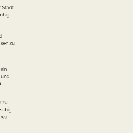
 Stadt
ruhig
d
ssen zu
 ein
z und
u
n zu
uschig
t war