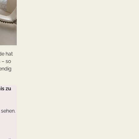
de hat
 – so
endig
is zu
 sehen.