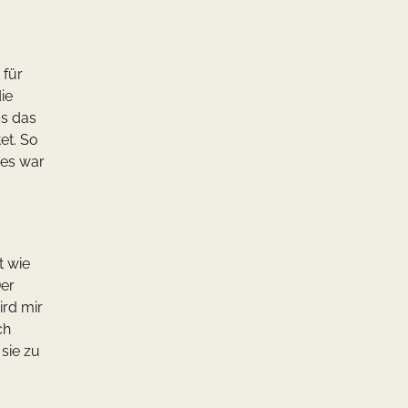
 für
ie
ss das
et. So
 es war
t wie
Der
ird mir
ch
sie zu