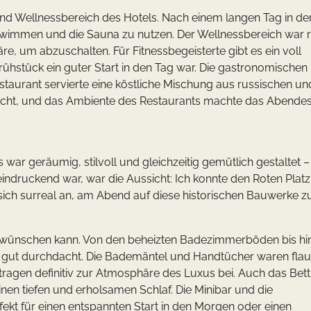
 Wellnessbereich des Hotels. Nach einem langen Tag in der
hwimmen und die Sauna zu nutzen. Der Wellnessbereich war 
re, um abzuschalten. Für Fitnessbegeisterte gibt es ein voll
ühstück ein guter Start in den Tag war. Die gastronomischen
taurant servierte eine köstliche Mischung aus russischen un
hdacht, und das Ambiente des Restaurants machte das Abende
ar geräumig, stilvoll und gleichzeitig gemütlich gestaltet –
indruckend war, war die Aussicht: Ich konnte den Roten Plat
sich surreal an, am Abend auf diese historischen Bauwerke z
r wünschen kann. Von den beheizten Badezimmerböden bis hi
d gut durchdacht. Die Bademäntel und Handtücher waren fla
ie tragen definitiv zur Atmosphäre des Luxus bei. Auch das Bet
en tiefen und erholsamen Schlaf. Die Minibar und die
ekt für einen entspannten Start in den Morgen oder einen