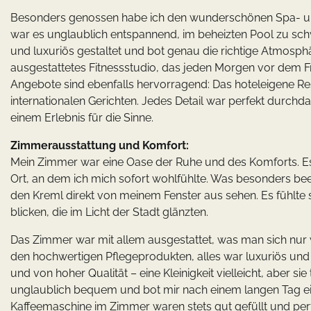
Besonders genossen habe ich den wunderschönen Spa- und
war es unglaublich entspannend, im beheizten Pool zu sc
und luxuriös gestaltet und bot genau die richtige Atmosphä
ausgestattetes Fitnessstudio, das jeden Morgen vor dem Fr
Angebote sind ebenfalls hervorragend: Das hoteleigene Res
internationalen Gerichten. Jedes Detail war perfekt durc
einem Erlebnis für die Sinne.
Zimmerausstattung und Komfort:
Mein Zimmer war eine Oase der Ruhe und des Komforts. Es w
Ort, an dem ich mich sofort wohlfühlte. Was besonders bee
den Kreml direkt von meinem Fenster aus sehen. Es fühlte 
blicken, die im Licht der Stadt glänzten.
Das Zimmer war mit allem ausgestattet, was man sich nu
den hochwertigen Pflegeprodukten, alles war luxuriös un
und von hoher Qualität – eine Kleinigkeit vielleicht, aber s
unglaublich bequem und bot mir nach einem langen Tag ein
Kaffeemaschine im Zimmer waren stets gut gefüllt und perf