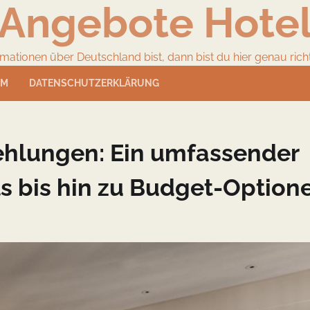
Angebote Hote
ionen über Deutschland bist, dann bist du hier genau richtig
UM
DATENSCHUTZERKLÄRUNG
hlungen: Ein umfassender
s bis hin zu Budget-Option