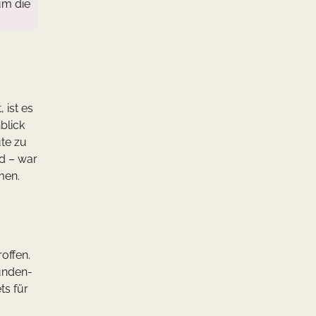
um die
 ist es
blick
ute zu
nd – war
men.
offen.
unden-
ts für