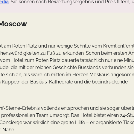
edia
. Sie können nach Bewertungsergebnis und Preis filtern, 
l Moscow
 am Roten Platz und nur wenige Schritte vom Kreml entfernt,
henswürdigkeiten zu Fuß zu erkunden. Schon beim ersten An
g vom Hotel zum Roten Platz dauerte tatsächlich nur eine Min
bäude, die mit der reichen Geschichte Russlands verbunden si
hlte sich an, als wäre ich mitten im Herzen Moskaus angekom
en Kuppeln der Basilius-Kathedrale und die beeindruckende
f-Sterne-Erlebnis vollends entsprochen und sie sogar übertr
rofessionellen Team umsorgt. Das Hotel bietet einen 24-St
oncierge war wirklich eine große Hilfe – er organisierte Ticke
r Nähe.