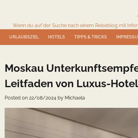
Skip
to
content
Wenn du auf der Suche nach einem Reiseblog mit Informat
URLAUBSZIEL
HOTELS
TIPPS & TRICKS
IMPRESS
Moskau Unterkunftsempfe
Leitfaden von Luxus-Hotel
Posted on
22/08/2024
by
Michaela