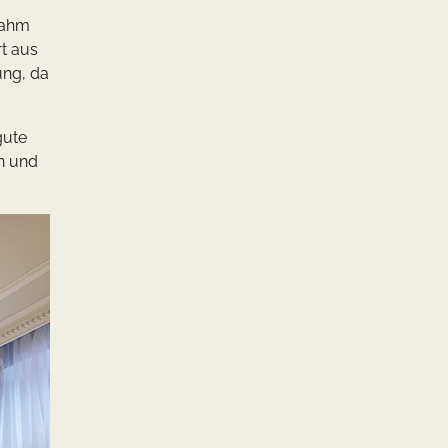
nahm
t aus
ung, da
gute
en und