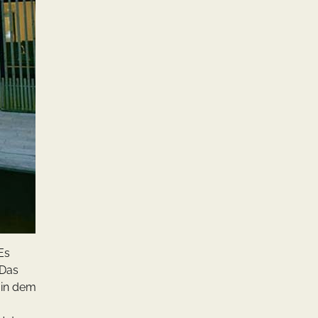
Es
 Das
, in dem