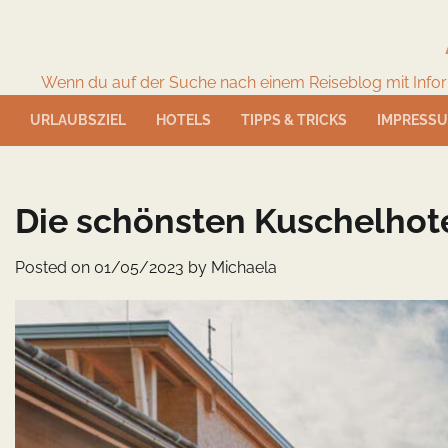
Skip
to
content
Wenn du auf der Suche nach einem Reiseblog mit Informat
URLAUBSZIEL
HOTELS
TIPPS & TRICKS
IMPRESS
Die schönsten Kuschelhot
Posted on
01/05/2023
by
Michaela