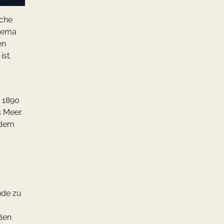
sche
thema
en
ist.
r 1890
 Meer.
 dem
nde zu
eßen