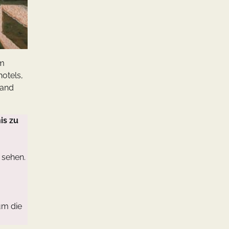
em
otels,
land
is zu
 sehen.
um die